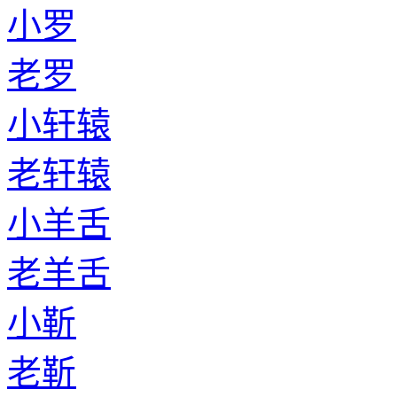
小罗
老罗
小轩辕
老轩辕
小羊舌
老羊舌
小靳
老靳