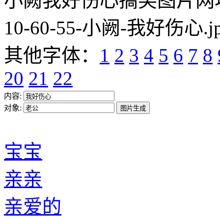
小阙我好伤心搞笑图片网址:https
10-60-55-小阙-我好伤心.j
其他字体：
1
2
3
4
5
6
7
8
20
21
22
内容:
对象:
宝宝
亲亲
亲爱的