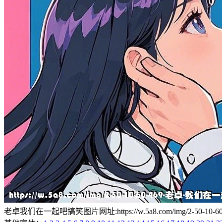
老卓我们在一起吧搞笑图片网址:https://w.5a8.com/img/2-50-10-