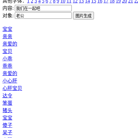
其他字体：
1
2
3
4
5
6
7
8
9
10
11
12
13
14
15
16
17
18
19
20
21
2
内容:
对象:
宝宝
亲亲
亲爱的
宝贝
小乖
乖乖
亲爱的
小心肝
心肝宝贝
达令
笨蛋
猪头
宝宝
傻子
呆子