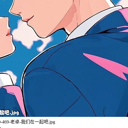
60-469-老卓-我们在一起吧.jpg