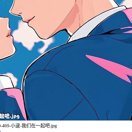
60-469-小逯-我们在一起吧.jpg