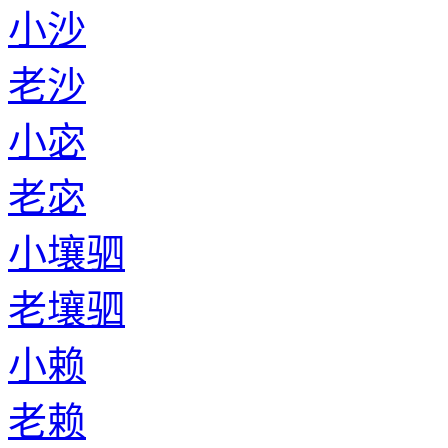
小沙
老沙
小宓
老宓
小壤驷
老壤驷
小赖
老赖