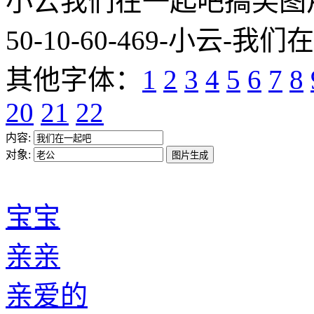
小云我们在一起吧搞笑图片网址:htt
50-10-60-469-小云-我们
其他字体：
1
2
3
4
5
6
7
8
20
21
22
内容:
对象:
宝宝
亲亲
亲爱的