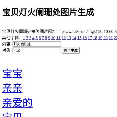
宝贝灯火阑珊处图片生成
宝贝灯火阑珊处搞笑图片网址:https://w.5a8.com/img/2-50-10-60
其他字体：
1
2
3
4
5
6
7
8
9
10
11
12
13
14
15
16
17
18
19
20
21
2
内容:
对象:
宝宝
亲亲
亲爱的