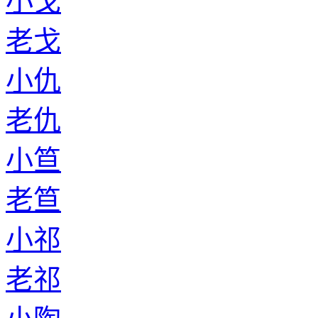
小戈
老戈
小仇
老仇
小笪
老笪
小祁
老祁