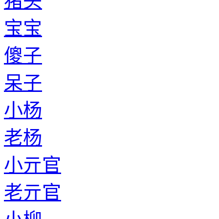
猪头
宝宝
傻子
呆子
小杨
老杨
小亓官
老亓官