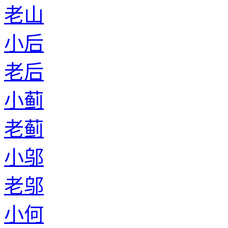
老山
小后
老后
小蓟
老蓟
小邬
老邬
小何