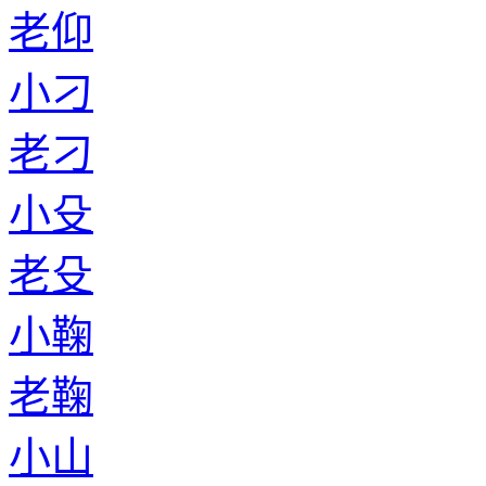
老仰
小刁
老刁
小殳
老殳
小鞠
老鞠
小山