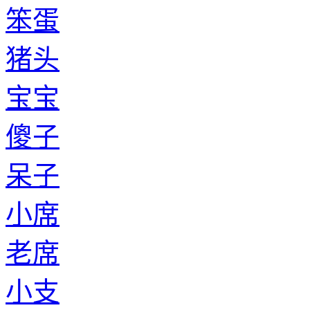
笨蛋
猪头
宝宝
傻子
呆子
小席
老席
小支