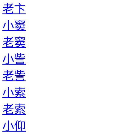
老卞
小窦
老窦
小訾
老訾
小索
老索
小仰