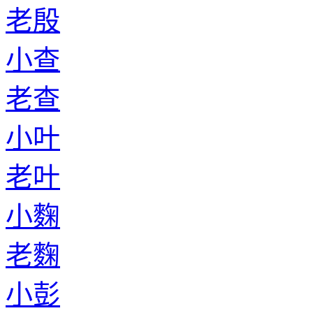
老殷
小查
老查
小叶
老叶
小麴
老麴
小彭